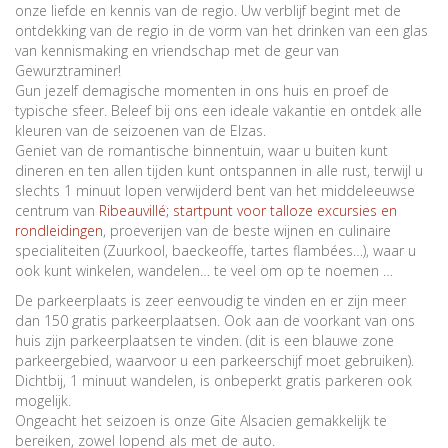
onze liefde en kennis van de regio. Uw verblijf begint met de
ontdekking van de regio in de vorm van het drinken van een glas
van kennismaking en vriendschap met de geur van
Gewurztraminer!
Gun jezelf demagische momenten in ons huis en proef de
typische sfeer. Beleef bij ons een ideale vakantie en ontdek alle
kleuren van de seizoenen van de Elzas.
Geniet van de romantische binnentuin, waar u buiten kunt
dineren en ten allen tijden kunt ontspannen in alle rust, terwijl u
slechts 1 minuut lopen verwijderd bent van het middeleeuwse
centrum van
Ribeauvillé; startpunt voor talloze excursies en
rondleidingen
, proeverijen van de beste wijnen en culinaire
specialiteiten (Zuurkool, baeckeoffe, tartes flambées…), waar u
ook kunt winkelen, wandelen… te veel om op te noemen …
De parkeerplaats is zeer eenvoudig te vinden en er zijn meer
dan 150 gratis parkeerplaatsen. Ook aan de voorkant van ons
huis zijn parkeerplaatsen te vinden. (dit is een blauwe zone
parkeergebied, waarvoor u een parkeerschijf moet gebruiken).
Dichtbij, 1 minuut wandelen, is onbeperkt gratis parkeren ook
mogelijk.
Ongeacht het seizoen is onze Gite Alsacien gemakkelijk te
bereiken, zowel lopend als met de auto.