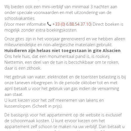
Wij bieden ook een mini-verblijf van minimaal 3 nachten aan
onder speciale voorwaarden en met uitzondering van de
schoolvakanties.
(Voor meer informatie
+33 (0) 6.88.54.37.10
) Direct boeken is
mogelijk zonder extra boekingskosten.
Onze gites zijn in het voorjaar gerenoveerd en we hebben alleen
milieuvriendelijke en non-allergiesche materialen gebruikt.
Huisdieren zijn helaas niet toegestaan in gite Alsacien
.
Ons hele huis, dat een monumentaal pand is, is rookvrij.
Niettemin, een deel van de tuin is becschikbaar om te roken,
daar is een zithoek.
Het gebruik van water, elektriciteit en de toeristen belasting is bij
onze tarieven inbegrepen. In de periode oktober tot en met
april betaalt u voor het gebruik van gas indien de verwarming
aan staat.
U kunt kiezen voor het zelf meenemen van lakens en
kussenslopen. (Scheelt in prijs).
De basisprijs voor het appartement op de website is exclusief
de schoonmaak kosten. U kunt ervoor kiezen om het
appartement zelf schoon te maken na uw verblijf. Dan betaalt u