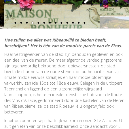
Hoe zullen we alles wat Ribeauvillé te bieden heeft,
beschrijven? Het is één van de mooiste parels van de Elzas.
Haar vestingwerken van de stad zijn behouden gebleven en ook
een deel van de muren. De meer afgeronde verdedigingstorens
zijn tegenwoordig bekroond door ooievaarsnesten; de stad
biedt de charme van de oude stenen, de authenticiteit van zijn
smalle middeleeuwse straatjes en haar mooie bloemrijke
vakwerkhuizen (de 15de tot 18de eeuw). Gelegen in de uitlopers
Taennchel en liggend op een uitzonderlijke wijngaard
landschappen, is het een ideale toeristische hub voor de Route
des Vins d’Alsace, gedomineerd door drie kastelen van de Heren
van Ribeaupierre, zal de stad Ribeauvillé u ongetwijfeld ook
betoveren.
In dit decor heten wij u hartelijk welkom in onze Gite Alsacien. U
zult genieten van onze beschikbaarheid, onze aandacht voor u,