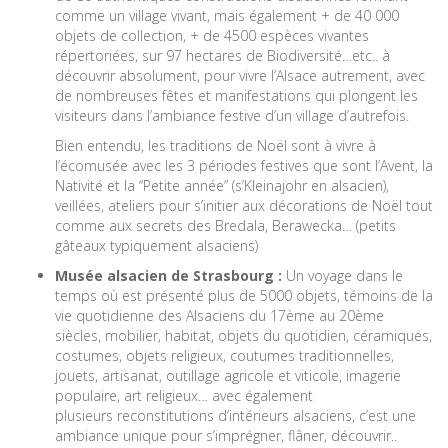
comme un village vivant, mais également + de 40 000
objets de collection, + de 4500 espèces vivantes
répertoriées, sur 97 hectares de Biodiversité…etc.. à
découvrir absolument, pour vivre l’Alsace autrement, avec
de nombreuses fêtes et manifestations qui plongent les
visiteurs dans l’ambiance festive d’un village d’autrefois.
Bien entendu, les traditions de Noël sont à vivre à
l’écomusée avec les 3 périodes festives que sont l’Avent, la
Nativité et la “Petite année” (s’Kleinajohr en alsacien),
veillées, ateliers pour s’initier aux décorations de Noël tout
comme aux secrets des Bredala, Berawecka… (petits
gâteaux typiquement alsaciens)
Musée alsacien de Strasbourg :
Un voyage dans le
temps où est
présenté plus de 5000 objets, témoins de la
vie quotidienne des Alsaciens du 17ème au 20ème
siècles, mobilier, habitat, objets du quotidien, céramiques,
costumes, objets religieux, coutumes traditionnelles,
jouets, artisanat, outillage agricole et viticole, imagerie
populaire, art religieux… avec également
plusieurs reconstitutions d’intérieurs alsaciens, c’est une
ambiance unique pour s’imprégner, flâner, découvrir..