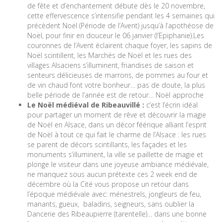
de fête et d’enchantement débute dès le 20 novembre,
cette effervescence s’intensifie pendant les 4 semaines qui
précèdent Noël (Période de l’Avent) jusqu’à l’apothéose de
Noël, pour finir en douceur le 06 janvier (l’Epiphanie).
Les
couronnes de l’Avent éclairent chaque foyer, les sapins de
Noël scintillent, les Marchés de Noël et les rues des
villages Alsaciens s’illuminent, friandises de saison et
senteurs délicieuses de marrons, de pommes au four et
de vin chaud font votre bonheur… pas de doute, la plus
belle période de l’année est de retour… Noël approche
Le Noël médiéval de Ribeauvillé :
c’est l’écrin idéal
pour partager un moment de rêve et découvrir la magie
de Noël en Alsace, dans un décor féérique alliant l’esprit
de Noël à tout ce qui fait le charme de l’Alsace : les rues
se parent de décors scintillants, les façades et les
monuments s’illuminent, la ville se paillette de magie et
plonge le visiteur dans une joyeuse ambiance médiévale,
ne manquez sous aucun prétexte ces 2 week end de
décembre où la Cité vous propose un retour dans
l’époque médiévale avec: ménestrels, jongleurs de feu,
manants, gueux, baladins, seigneurs, sans oublier la
Dancerie des Ribeaupierre (tarentelle)… dans une bonne