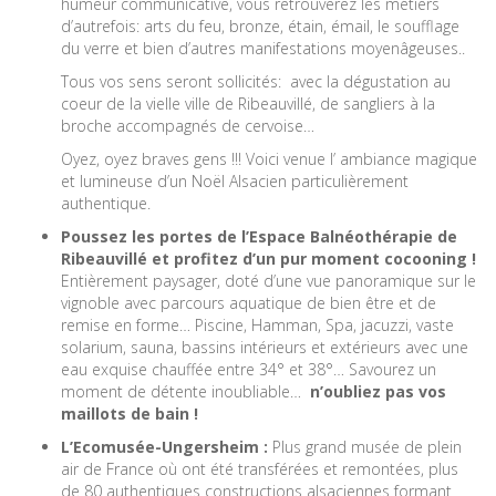
humeur communicative, vous retrouverez les métiers
d’autrefois: arts du feu, bronze, étain, émail, le soufflage
du verre et bien d’autres manifestations moyenâgeuses..
Tous vos sens seront sollicités: avec la dégustation au
coeur de la vielle ville de Ribeauvillé, de sangliers à la
broche accompagnés de cervoise…
Oyez, oyez braves gens !!! Voici venue l’ ambiance magique
et lumineuse d’un Noël Alsacien particulièrement
authentique.
Poussez les portes de l’Espace Balnéothérapie de
Ribeauvillé et profitez d’un pur moment cocooning !
E
ntièrement paysager, doté d’une vue panoramique sur le
vignoble avec parcours aquatique de bien être et de
remise en forme… Piscine, Hamman, Spa, jacuzzi, vaste
solarium, sauna, bassins intérieurs et extérieurs avec une
eau exquise chauffée entre 34° et 38°… Savourez un
moment de détente inoubliable…
n’oubliez pas vos
maillots de bain !
L’Ecomusée-Ungersheim :
Plus g
rand musée de plein
air de France où ont été transférées et remontées, plus
de 80 authentiques constructions alsaciennes formant