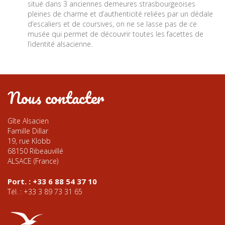
situé dans 3 anciennes demeures strasbourgeoises
pleines de charme et d’authenticité reliées par un dédale
d’escaliers et de coursives, on ne se lasse pas de ce
musée qui permet de découvrir toutes les facettes de
l’identité alsacienne.
Nous contacter
Gîte Alsacien
Famille Dillar
19, rue Klobb
68150 Ribeauvillé
ALSACE (France)
Port. : +33 6 88 54 37 10
Tél. : +33 3 89 73 31 65