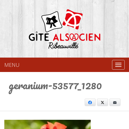
MENU
Toggl
geranium-53577_1280
Facebook
X
Email